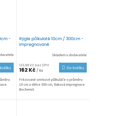
00cm -
Rýgle půlkulaté 10cm / 300cm -
impregnované
davatele
Skladem u dodavatele
133,88 Kč bez DPH
košíku
Do košíku
162 Kč
/ ks
růměru
Frézované smrkové půlkuláče o průměru
nace.
10 cm a délce 300 cm, tlaková impregnace
Bochemit.