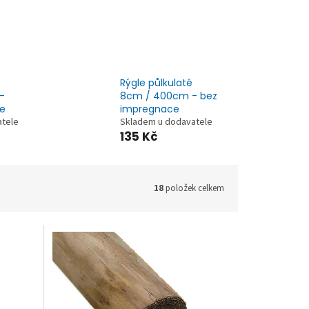
Rýgle půlkulaté
-
8cm / 400cm - bez
e
impregnace
atele
Skladem u dodavatele
135 Kč
18
položek celkem