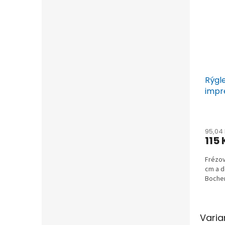
Rýgl
impr
95,04
115
Frézov
cm a d
Boche
Varia