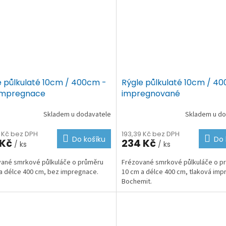
e půlkulaté 10cm / 400cm -
Rýgle půlkulaté 10cm / 4
impregnace
impregnované
Skladem u dodavatele
Skladem u do
9 Kč bez DPH
193,39 Kč bez DPH
Do košíku
Do 
 Kč
234 Kč
/ ks
/ ks
ané smrkové půlkuláče o průměru
Frézované smrkové půlkuláče o p
a délce 400 cm, bez impregnace.
10 cm a délce 400 cm, tlaková im
Bochemit.