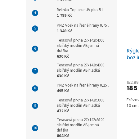
Belinka Toplasur UV plus 5 l
1 789 Kč
PNZ Vosk na řezné hrany 0,75 l
1 349 Kč
Terasová prkna 27x142x4000
sibiřský modřín AB jemná
Rýgl
drážka
630 Kč
bez 
Terasová prkna 27x142x4000
sibiřský modřín AB hladká
630 Kč
152,8
PNZ Vosk na řezné hrany 0,25 l
185
495 Kč
Frézov
Terasová prkna 27x142x3000
sibiřský modřín AB hladká
10 cm 
472 Kč
Terasová prkna 27x142x5100
sibiřský modřín AB jemná
drážka
804 Kč