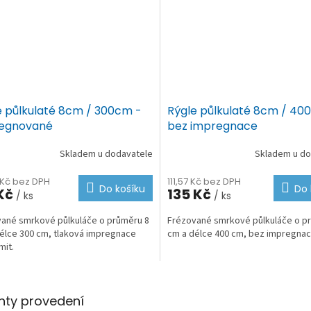
e půlkulaté 8cm / 300cm -
Rýgle půlkulaté 8cm / 40
egnované
bez impregnace
Skladem u dodavatele
Skladem u do
 Kč bez DPH
111,57 Kč bez DPH
Do košíku
Do 
 Kč
135 Kč
/ ks
/ ks
ané smrkové půlkuláče o průměru 8
Frézované smrkové půlkuláče o p
élce 300 cm, tlaková impregnace
cm a délce 400 cm, bez impregna
mit.
O
v
nty provedení
l