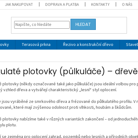
JAK NAKUPOVAT
DOPRAVA A PLATBA
KONTAKTY
O NÁS
HLEDAT
tovky
Terasová prkna
Řezivo a konstrukční dřevo
Stave
kulaté plotovky (půlkuláče) – dřev
é plotovky (někdy označované také jako půlkuláče) jsou ideální volbou pro př
ý vzhled dřeva a vytvářejí charakteristický „lesní“ styl oplocení.
 jsou vyráběné ze smrkového dřeva a frézované do půlkulatého profilu. V 
ované, které mají zvýšenou odolnost proti vlhkosti, houbám a škůdcům.
é plotovky nabízíme také v různých variantách zakončení – od jednoduchéh
ylu plotu.
í se zejména pro oplocení zahrad, pozemků nebo lesních a přírodních objek