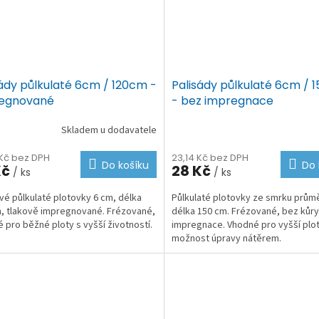
sády půlkulaté 6cm / 120cm -
Palisády půlkulaté 6cm / 
egnované
- bez impregnace
Skladem u dodavatele
 Kč bez DPH
23,14 Kč bez DPH
Do košíku
Do 
Kč
28 Kč
/ ks
/ ks
é půlkulaté plotovky 6 cm, délka
Půlkulaté plotovky ze smrku prům
, tlakově impregnované. Frézované,
délka 150 cm. Frézované, bez kůry
 pro běžné ploty s vyšší životností.
impregnace. Vhodné pro vyšší plot
možnost úpravy nátěrem.