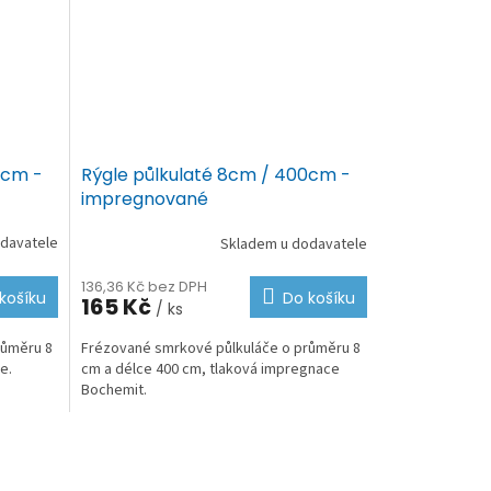
0cm -
Rýgle půlkulaté 8cm / 400cm -
impregnované
davatele
Skladem u dodavatele
136,36 Kč bez DPH
košíku
Do košíku
165 Kč
/ ks
růměru 8
Frézované smrkové půlkuláče o průměru 8
ce.
cm a délce 400 cm, tlaková impregnace
Bochemit.