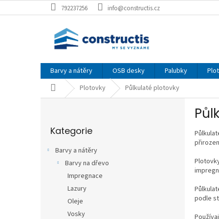
Přejít
792237256
info@constructis.cz
na
obsah
Barvy a nátěry
OSB desky
Palubky
Plo
Domů
Plotovky
Půlkulaté plotovky
P
Půl
o
Přeskočit
s
Kategorie
kategorie
Půlkulat
t
přirozen
r
Barvy a nátěry
a
Plotovky
Barvy na dřevo
n
impregn
Impregnace
n
í
Lazury
Půlkulat
p
podle st
Oleje
a
Vosky
Používaj