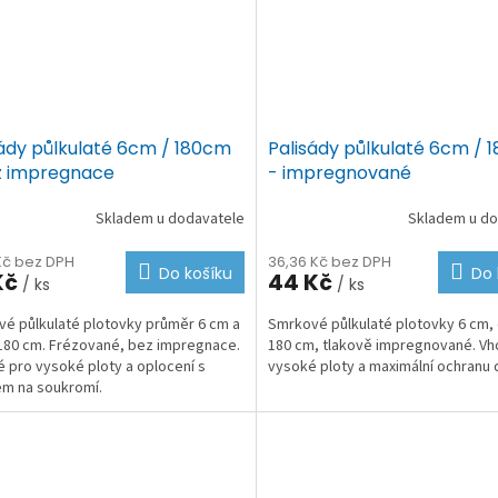
sády půlkulaté 6cm / 180cm
Palisády půlkulaté 6cm / 
z impregnace
- impregnované
Skladem u dodavatele
Skladem u do
 Kč bez DPH
36,36 Kč bez DPH
Do košíku
Do 
Kč
44 Kč
/ ks
/ ks
é půlkulaté plotovky průměr 6 cm a
Smrkové půlkulaté plotovky 6 cm,
180 cm. Frézované, bez impregnace.
180 cm, tlakově impregnované. V
 pro vysoké ploty a oplocení s
vysoké ploty a maximální ochranu 
m na soukromí.