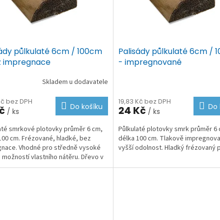
sády půlkulaté 6cm / 100cm
Palisády půlkulaté 6cm / 
z impregnace
- impregnované
Skladem u dodavatele
Kč bez DPH
19,83 Kč bez DPH
Do košíku
Do 
Kč
24 Kč
/ ks
/ ks
até smrkové plotovky průměr 6 cm,
Půlkulaté plotovky smrk průměr 6
100 cm. Frézované, hladké, bez
délka 100 cm. Tlakově impregnov
nace. Vhodné pro středně vysoké
vyšší odolnost. Hladký frézovaný 
s možností vlastního nátěru. Dřevo v
í...