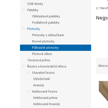
n
OSB desky
e
👉 Nevít
Palubky
l
Obkladové palubky
Nejp
Podlahové palubky
Plotovky
Plotovky s obloučkem
Rovné plotovky
Půlkulaté plotovky
Plotová ráhna
Ř
Terasová prkna
a
Abece
Řezivo a konstrukční dřevo
z
Stavební řezivo
e
Střešní latě
V
n
Hranoly
ý
í
p
p
Hoblované řezivo
i
r
Hoblovaná prkna
s
o
Hoblované hranoly
p
d