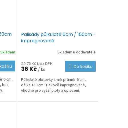
150cm
Palisády půlkulaté 6cm / 150cm -
impregnované
Skladem
Skladem u dodavatele
29,75 Kč bez DPH
košíku
Do košíku
36 Kč
/ ks
ěr 6 cm,
Půlkulaté plotovky smrk průměr 6 cm,
, bez
délka 150 cm. Tlakově impregnované,
y,
vhodné pro vyšší ploty a oplocení.