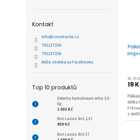
Kontakt
info
@
constructis.cz
792237256
Pali
impr
792237256
Náše stránka na Facebooku
15,70 
19 
Top 10 produktů
Půlkul
Detecha Karbolineum extra 3,5
délka 
kg
Frézov
1 002 Kč
s delší
Bori Lazura 3in1 2,5 l
859 Kč
Bori Lazura 3in1 5 l
1 599 Kč