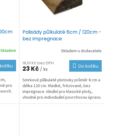
100cm
Palisády půlkulaté 6cm / 120cm -
bez impregnace
Skladem
Skladem u dodavatele
19,01 Kč bez DPH
košíku
Do košíku
23 Kč
/ ks
 cm,
Smrkové půlkulaté plotovky průměr 6 cm a
ané pro
délka 120 cm. Hladké, frézované, bez
povrch.
impregnace. Ideální pro klasické ploty,
vhodné pro individuální povrchovou úpravu.