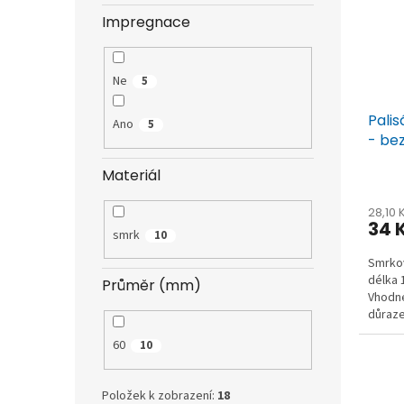
Impregnace
Ne
5
Pali
Ano
5
- be
Materiál
28,10
34 
smrk
10
Smrkov
délka 
Průměr (mm)
Vhodné
důraze
60
10
Položek k zobrazení:
18