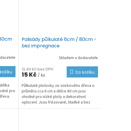
180cm
Palisády půlkulaté 6cm / 80cm -
bez impregnace
davatele
Skladem u dodavatele
12,40 Kč bez DPH
košíku
Do košíku
15 Kč
/ ks
 délka
Půlkulaté plotovky ze smrkového dřeva o
hodné pro
průměru cca 6 cm a délce 80 cm jsou
dřeva.
vhodné pro nízké ploty a dekorativní
oplocení. Jsou frézované, hladké a bez
kůry. Dodávají se bez...