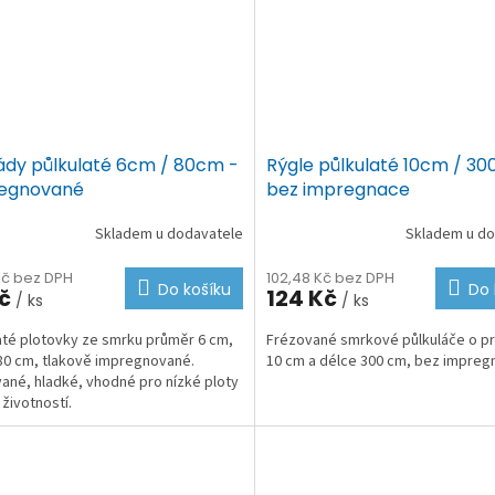
sády půlkulaté 6cm / 80cm -
Rýgle půlkulaté 10cm / 3
egnované
bez impregnace
Skladem u dodavatele
Skladem u do
Kč bez DPH
102,48 Kč bez DPH
Do košíku
Do 
Kč
124 Kč
/ ks
/ ks
até plotovky ze smrku průměr 6 cm,
Frézované smrkové půlkuláče o p
80 cm, tlakově impregnované.
10 cm a délce 300 cm, bez impreg
ané, hladké, vhodné pro nízké ploty
 životností.