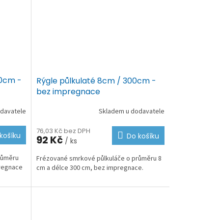
00cm -
Rýgle půlkulaté 8cm / 300cm -
bez impregnace
davatele
Skladem u dodavatele
76,03 Kč bez DPH
košíku
Do košíku
92 Kč
/ ks
růměru
Frézované smrkové půlkuláče o průměru 8
pregnace
cm a délce 300 cm, bez impregnace.