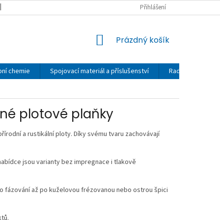
MOJE OBJEDNÁVKA
OBCHODNÍ PODMÍNKY
Přihlášení
REKLAMAČNÍ ŘÁD
NÁKUPNÍ
Prázdný košík
KOŠÍK
bní chemie
Spojovací materiál a příslušenství
Rady a návody
ěné plotové plaňky
írodní a rustikální ploty. Díky svému tvaru zachovávají
nabídce jsou varianty bez impregnace i tlakově
o fázování až po kuželovou frézovanou nebo ostrou špici
tů.