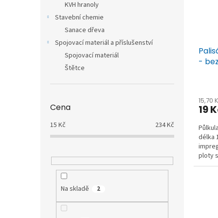
KVH hranoly
r
u
Stavební chemie
o
k
d
t
Sanace dřeva
u
ů
Spojovací materiál a příslušenství
Pali
k
Spojovací materiál
- be
t
Štětce
ů
15,70 
Cena
19 
15
Kč
234
Kč
Půlkul
délka 
impreg
ploty 
přírodn
Na skladě
2