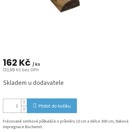
162 Kč
/ ks
133,88 Kč bez DPH
Měrná
Skladem u dodavatele
cena:
Přidat do košíku
Frézované smrkové půlkuláče o průměru 10 cm a délce 300 cm, tlaková
impregnace Bochemit.