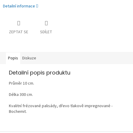
Detailní informace
ZEPTAT SE
SDÍLET
Popis
Diskuze
Detailní popis produktu
Průměr 10 cm.
Délka 300 cm.
Kvalitní frézované palisády, dřevo tlakově impregnované -
Bochemit.