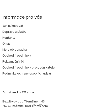
Z
á
p
a
Informace pro vás
t
Jak nakupovat
í
Doprava a platba
Kontakty
O nás
Moje objednávka
Obchodní podmínky
Reklamační řád
Obchodní podmínky pro podnikatele
Podmínky ochrany osobních údajů
Constructis CM s.r.o.
Bezděkov pod Třemšínem 46
262 42 Rožmitál pod Třemšínem