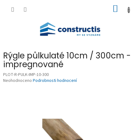
Přejít
NÁKUP
na
obsah
KOŠÍK
Rýgle půlkulaté 10cm / 300cm -
impregnované
PLOT-R-PULK-IMP-10-300
Průměrné
Neohodnoceno
Podrobnosti hodnocení
hodnocení
produktu
je
0,0
z
5
hvězdiček.