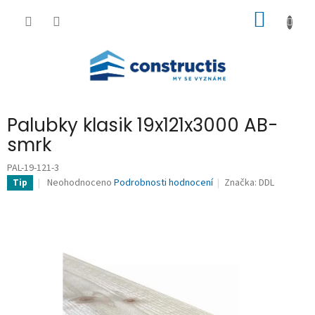
Přejít
NÁKUP
na
obsah
KOŠÍK
Palubky klasik 19x121x3000 AB-
smrk
PAL-19-121-3
Průměrné
Neohodnoceno
Podrobnosti hodnocení
Značka:
DDL
Tip
hodnocení
produktu
je
0,0
z
5
hvězdiček.