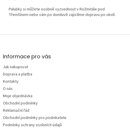
Palubky si můžete osobně vyzvednout v Rožmitále pod
Třemšínem nebo vám po domluvě zajistíme dopravu po okolí.
Z
á
p
a
Informace pro vás
t
Jak nakupovat
í
Doprava a platba
Kontakty
O nás
Moje objednávka
Obchodní podmínky
Reklamační řád
Obchodní podmínky pro podnikatele
Podmínky ochrany osobních údajů