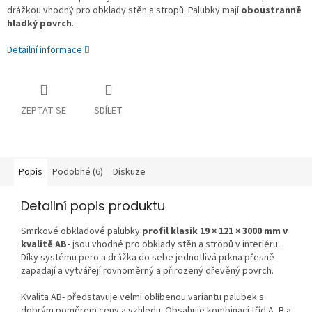
drážkou vhodný pro obklady stěn a stropů. Palubky mají
oboustranně
hladký povrch
.
Detailní informace
ZEPTAT SE
SDÍLET
Popis
Podobné (6)
Diskuze
Detailní popis produktu
Smrkové obkladové palubky
profil klasik 19 × 121 × 3000 mm v
kvalitě AB-
jsou vhodné pro obklady stěn a stropů v interiéru.
Díky systému pero a drážka do sebe jednotlivá prkna přesně
zapadají a vytvářejí rovnoměrný a přirozený dřevěný povrch.
Kvalita AB- představuje velmi oblíbenou variantu palubek s
dobrým poměrem ceny a vzhledu. Obsahuje kombinaci tříd A, B a