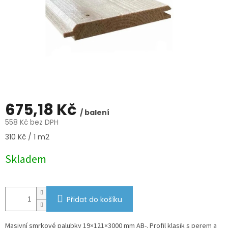
675,18 Kč
/ balení
558 Kč bez DPH
Měrná
310 Kč / 1 m2
cena:
Skladem
Přidat do košíku
Masivní smrkové palubky 19×121×3000 mm AB-. Profil klasik s perem a