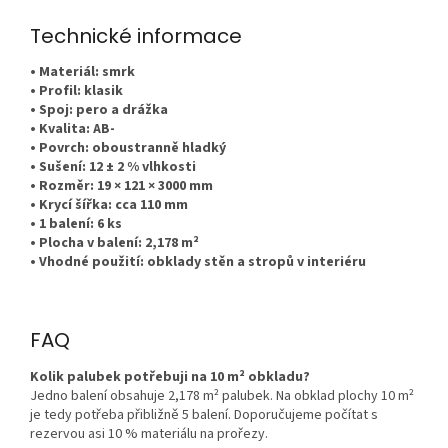
Technické informace
• Materiál: smrk
• Profil: klasik
• Spoj: pero a drážka
• Kvalita: AB-
• Povrch: oboustranně hladký
• Sušení: 12 ± 2 % vlhkosti
• Rozměr: 19 × 121 × 3000 mm
• Krycí šířka: cca 110 mm
• 1 balení: 6 ks
• Plocha v balení: 2,178 m²
• Vhodné použití: obklady stěn a stropů v interiéru
FAQ
Kolik palubek potřebuji na 10 m² obkladu?
Jedno balení obsahuje 2,178 m² palubek. Na obklad plochy 10 m²
je tedy potřeba přibližně 5 balení. Doporučujeme počítat s
rezervou asi 10 % materiálu na prořezy.