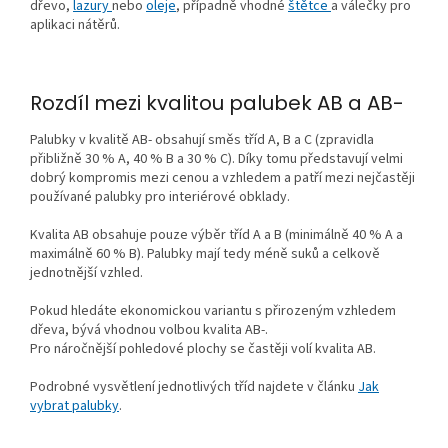
dřevo,
lazury
nebo
oleje
, případně vhodné
štětce
a válečky pro
aplikaci nátěrů.
Rozdíl mezi kvalitou palubek AB a AB-
Palubky v kvalitě AB- obsahují směs tříd A, B a C (zpravidla
přibližně 30 % A, 40 % B a 30 % C). Díky tomu představují velmi
dobrý kompromis mezi cenou a vzhledem a patří mezi nejčastěji
používané palubky pro interiérové obklady.
Kvalita AB obsahuje pouze výběr tříd A a B (minimálně 40 % A a
maximálně 60 % B). Palubky mají tedy méně suků a celkově
jednotnější vzhled.
Pokud hledáte ekonomickou variantu s přirozeným vzhledem
dřeva, bývá vhodnou volbou kvalita AB-.
Pro náročnější pohledové plochy se častěji volí kvalita AB.
Podrobné vysvětlení jednotlivých tříd najdete v článku
Jak
vybrat palubky
.