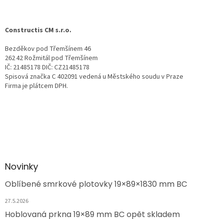
Constructis CM s.r.o.
Bezděkov pod Třemšínem 46
262 42 Rožmitál pod Třemšínem
IČ: 21485178 DIČ: CZ21485178
Spisová značka C 402091 vedená u Městského soudu v Praze
Firma je plátcem DPH.
Novinky
Oblíbené smrkové plotovky 19×89×1830 mm BC
27.5.2026
Hoblovaná prkna 19×89 mm BC opět skladem