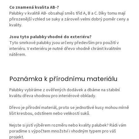
Co znamená kvalita AB-?
Palubky v kvalitě AB- obsahují směs tříd A, B a C. Díky tomu mají
přirozenější vzhled se suky a zároveň velmi dobrý poměr ceny a
kvality.
Jsou tyto palubky vhodné do exteriéru?
Tyto smrkové palubky jsou určeny především pro použití v
interiéru. V exteriéru je nutné dřevo vhodně chránit kvalitním
nátěrem.
Poznámka k přírodnímu materiálu
Palubky vybíráme z ověřených dodávek a dbáme na stabilní
kvalitu dřeva vhodnou pro interiérové obklady.
Dřevo je přírodní materiál, proto se jednotlivé kusy mohou mírně
lišit kresbou, odstínem nebo velikostí suků.
Nejste si jistí výběrem rozměru nebo kvality palubek? Rádi vám
poradíme s výpočtem množství i vhodným typem pro váš
projekt.