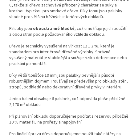
C, takže si dřevo zachovává přirozený charakter se suky a
kresbou typickou pro smrkové dřevo. Díky tomu jsou palubky
vhodné pro většinu běžných interiérových obkladů.
Palubky jsou
oboustranně hladké
, což umožňuje jejich použití
z obou stran podle požadovaného vzhledu obkladu.
Dřevo je technicky vysušené na vlhkost 12 ± 2 %, která je
standardem pro interiérové dřevěné výrobky. Správně
vysušený materiál je stabilnější a snižuje riziko deformace nebo
praskání po montáži.
Díky větší tloušťce 19 mm jsou palubky pevnější a působí
robustnějším dojmem. Používají se především pro obklady stěn,
stropů, podhledů nebo dekorativní dřevěné prvky v interiéru.
Jedno balení obsahuje 6 palubek, což odpovídá ploše přibližně
2,178 m² obkladu.
Při plánování obkladu doporučujeme počítat s rezervou přibližně
10 % materiálu na prořezy a napojování.
Pro finální úpravu dřeva doporučujeme použít také nátěry na