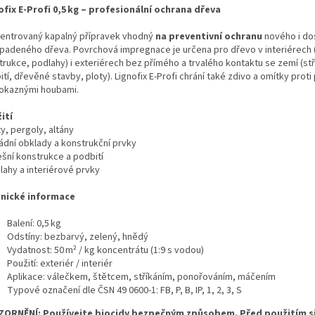
ofix E-Profi 0,5 kg – profesionální ochrana dřeva
entrovaný kapalný přípravek vhodný
na preventivní ochranu
nového i do
padeného dřeva. Povrchová impregnace je určena pro dřevo v interiérech (
trukce, podlahy) i exteriérech bez přímého a trvalého kontaktu se zemí (st
tí, dřevěné stavby, ploty). Lignofix E‑Profi chrání také zdivo a omítky proti
okaznými houbami.
ití
ty, pergoly, altány
sádní obklady a konstrukční prvky
ešní konstrukce a podbití
lahy a interiérové prvky
nické informace
Balení: 0,5 kg
Odstíny: bezbarvý, zelený, hnědý
Vydatnost: 50 m² / kg koncentrátu (1:9 s vodou)
Použití: exteriér / interiér
Aplikace: válečkem, štětcem, stříkáním, ponořováním, máčením
Typové označení dle ČSN 49 0600-1: FB, P, B, IP, 1, 2, 3, S
ORNĚNÍ: Používejte biocidy bezpečným způsobem. Před použitím si