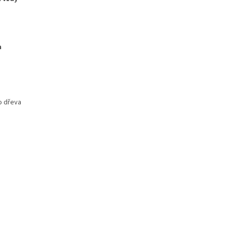
m
o dřeva