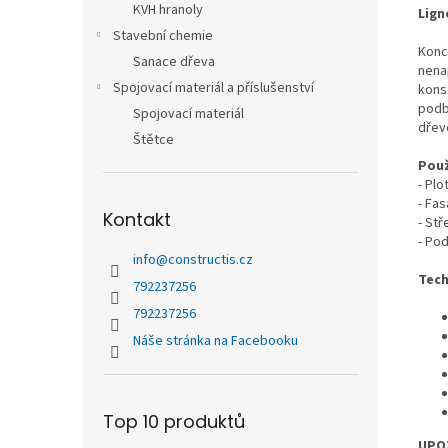
KVH hranoly
Lign
Stavební chemie
Konc
Sanace dřeva
nena
Spojovací materiál a příslušenství
kons
podbi
Spojovací materiál
dřev
Štětce
Použ
- Plo
- Fa
Kontakt
- Stř
- Pod
info
@
constructis.cz
Tech
792237256
792237256
Náše stránka na Facebooku
Top 10 produktů
UPOZ