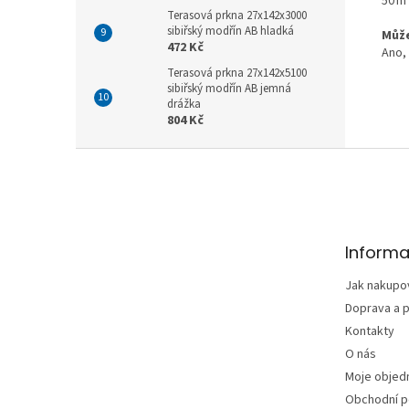
50 m²
Terasová prkna 27x142x3000
sibiřský modřín AB hladká
Může
472 Kč
Ano,
Terasová prkna 27x142x5100
sibiřský modřín AB jemná
drážka
804 Kč
Z
á
p
a
t
Informa
í
Jak nakupo
Doprava a p
Kontakty
O nás
Moje objed
Obchodní 