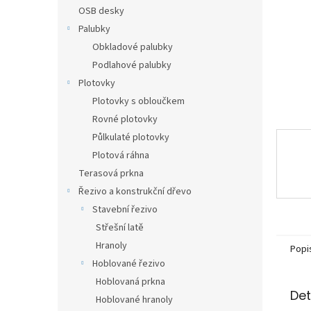
n
OSB desky
e
Palubky
l
Obkladové palubky
Podlahové palubky
Plotovky
Plotovky s obloučkem
Rovné plotovky
Půlkulaté plotovky
Plotová ráhna
Terasová prkna
Řezivo a konstrukční dřevo
Stavební řezivo
Střešní latě
Hranoly
Popi
Hoblované řezivo
Hoblovaná prkna
Det
Hoblované hranoly