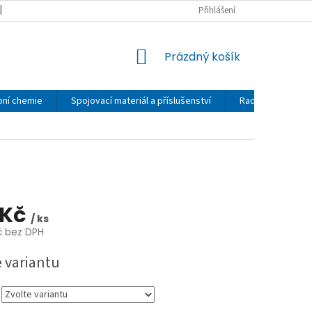
MOJE OBJEDNÁVKA
OBCHODNÍ PODMÍNKY
Přihlášení
REKLAMAČNÍ ŘÁD
NÁKUPNÍ
Prázdný košík
KOŠÍK
bní chemie
Spojovací materiál a příslušenství
Rady a návody
 Kč
/ ks
č bez DPH
e variantu