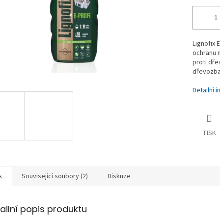
Lignofix 
ochranu m
proti dř
dřevozba
Detailní 
TISK
s
Související soubory (2)
Diskuze
ailní popis produktu