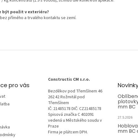
 / kg koncentrátu (1:9 s vodou), schnutí dle konkrétní aplikace.
 být použit v exteriéru?
 bez přímého a trvalého kontaktu se zemí.
Constructis CM s.r.o.
ce pro vás
Novink
Bezděkov pod Třemšínem 46
Oblíben
vat
262 42 Rožmitál pod
plotovk
Třemšínem
latba
mm BC
IČ: 21485178 DIČ: CZ21485178
Spisová značka C 402091
27.5.2026
vedená u Městského soudu v
Hoblova
Praze
návka
mm BC o
Firma je plátcem DPH.
podmínky