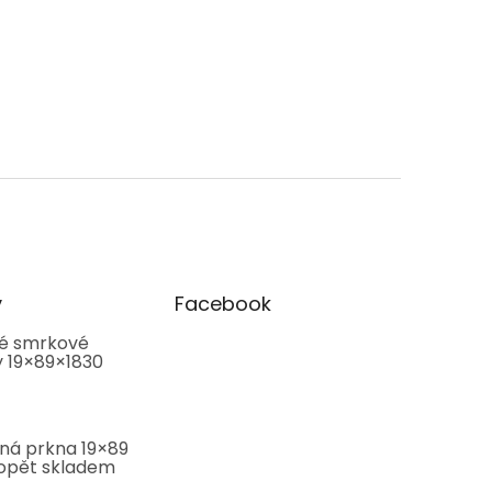
y
Facebook
é smrkové
y 19×89×1830
ná prkna 19×89
pět skladem