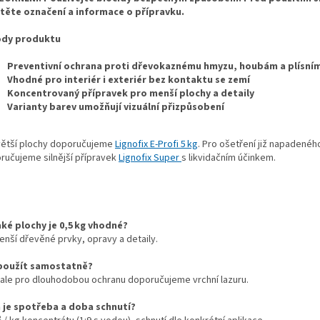
těte označení a informace o přípravku.
ody produktu
Preventivní ochrana proti dřevokaznému hmyzu, houbám a plísní
Vhodné pro interiér i exteriér bez kontaktu se zemí
Koncentrovaný přípravek pro menší plochy a detaily
Varianty barev umožňují vizuální přizpůsobení
větší plochy doporučujeme
Lignofix E-Profi 5 kg
. Pro ošetření již napadenéh
ručujeme silnější přípravek
Lignofix Super
s likvidačním účinkem.
aké plochy je 0,5 kg vhodné?
enší dřevěné prvky, opravy a detaily.
použít samostatně?
 ale pro dlouhodobou ochranu doporučujeme vrchní lazuru.
 je spotřeba a doba schnutí?