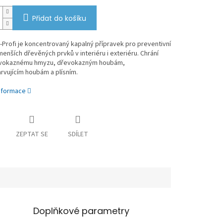
Přidat do košíku
E-Profi je koncentrovaný kapalný přípravek pro preventivní
enších dřevěných prvků v interiéru i exteriéru. Chrání
evokaznému hmyzu, dřevokazným houbám,
rvujícím houbám a plísním.
informace
ZEPTAT SE
SDÍLET
Doplňkové parametry