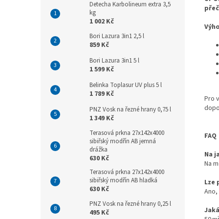
Detecha Karbolineum extra 3,5
přeč
kg
1 002 Kč
Výh
Bori Lazura 3in1 2,5 l
859 Kč
Bori Lazura 3in1 5 l
1 599 Kč
Belinka Toplasur UV plus 5 l
1 789 Kč
Pro 
dopo
PNZ Vosk na řezné hrany 0,75 l
1 349 Kč
Terasová prkna 27x142x4000
FAQ
sibiřský modřín AB jemná
drážka
Na j
630 Kč
Na m
Terasová prkna 27x142x4000
sibiřský modřín AB hladká
Lze 
630 Kč
Ano,
PNZ Vosk na řezné hrany 0,25 l
Jaká
495 Kč