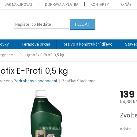
JAK NAKUPOVAT
DOPRAVA A PLATBA
KONTAKTY
O NÁS
HLEDAT
tovky
Terasová prkna
Řezivo a konstrukční dřevo
Stave
egnace
Lignofix E-Profi 0,5 kg
ofix E-Profi 0,5 kg
né
noceno
Podrobnosti hodnocení
Značka:
Stachema
ní
139
u
114,88 K
Měrná
Zvolt
cena:
ek.
odstín