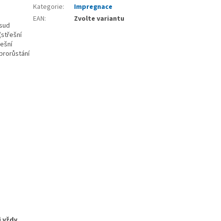
Kategorie
:
Impregnace
EAN
:
Zvolte variantu
sud
střešní
řešní
 prorůstání
 vždy