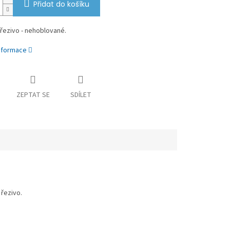
Přidat do košíku
řezivo - nehoblované.
informace
ZEPTAT SE
SDÍLET
řezivo.