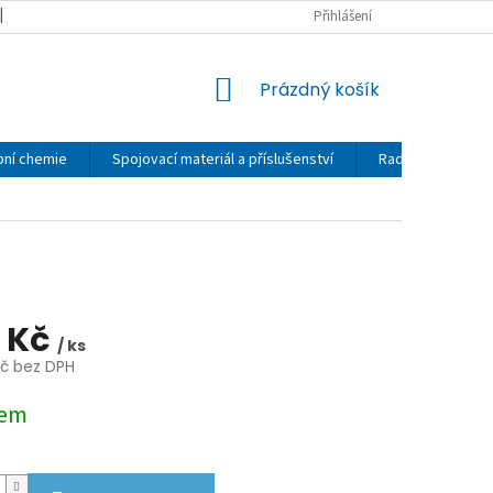
MOJE OBJEDNÁVKA
OBCHODNÍ PODMÍNKY
Přihlášení
REKLAMAČNÍ ŘÁD
NÁKUPNÍ
Prázdný košík
KOŠÍK
bní chemie
Spojovací materiál a příslušenství
Rady a návody
 Kč
/ ks
Kč bez DPH
dem