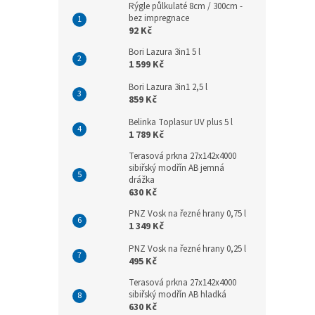
Rýgle půlkulaté 8cm / 300cm -
bez impregnace
92 Kč
Bori Lazura 3in1 5 l
1 599 Kč
Bori Lazura 3in1 2,5 l
859 Kč
Belinka Toplasur UV plus 5 l
1 789 Kč
Terasová prkna 27x142x4000
sibiřský modřín AB jemná
drážka
630 Kč
PNZ Vosk na řezné hrany 0,75 l
1 349 Kč
PNZ Vosk na řezné hrany 0,25 l
495 Kč
Terasová prkna 27x142x4000
sibiřský modřín AB hladká
630 Kč