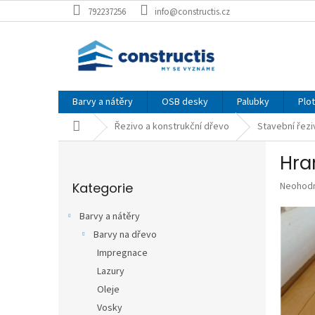
Přejít
792237256
info@constructis.cz
na
obsah
Barvy a nátěry
OSB desky
Palubky
Plo
Domů
Řezivo a konstrukční dřevo
Stavební řezi
P
Hra
o
Přeskočit
s
Průměr
Kategorie
Neohod
kategorie
t
hodnoce
r
produkt
Barvy a nátěry
a
je
Barvy na dřevo
n
0,0
z
Impregnace
n
5
í
Lazury
hvězdič
p
Oleje
a
Vosky