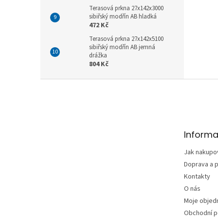
Terasová prkna 27x142x3000
sibiřský modřín AB hladká
472 Kč
Terasová prkna 27x142x5100
sibiřský modřín AB jemná
drážka
804 Kč
Z
á
p
a
t
Informa
í
Jak nakupo
Doprava a p
Kontakty
O nás
Moje objed
Obchodní 