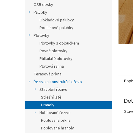
n
OSB desky
e
Palubky
l
Obkladové palubky
Podlahové palubky
Plotovky
Plotovky s obloučkem
Rovné plotovky
Půlkulaté plotovky
Plotová ráhna
Terasová prkna
Popi
Řezivo a konstrukční dřevo
Stavební řezivo
Střešní latě
Det
Hranoly
Stav
Hoblované řezivo
Hoblovaná prkna
Hoblované hranoly