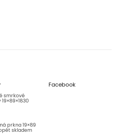
y
Facebook
é smrkové
y 19×89×1830
ná prkna 19×89
pět skladem