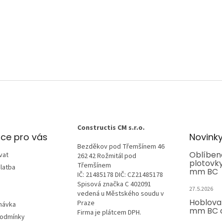
Constructis CM s.r.o.
ce pro vás
Novink
Bezděkov pod Třemšínem 46
Oblíben
vat
262 42 Rožmitál pod
plotovk
Třemšínem
latba
mm BC
IČ: 21485178 DIČ: CZ21485178
Spisová značka C 402091
27.5.2026
vedená u Městského soudu v
Hoblova
Praze
návka
mm BC o
Firma je plátcem DPH.
podmínky