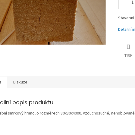
Stavební 
Detailní 
TISK
s
Diskuze
ailní popis produktu
ební smrkový hranol o rozměrech 80x80x4000. Vzduchosuché, nehoblované 