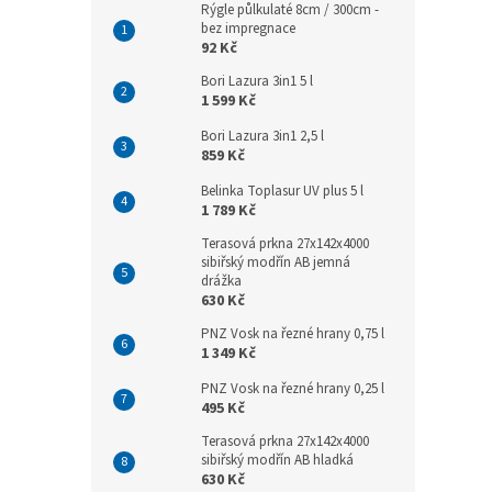
Rýgle půlkulaté 8cm / 300cm -
bez impregnace
92 Kč
Bori Lazura 3in1 5 l
1 599 Kč
Bori Lazura 3in1 2,5 l
859 Kč
Belinka Toplasur UV plus 5 l
1 789 Kč
Terasová prkna 27x142x4000
sibiřský modřín AB jemná
drážka
630 Kč
PNZ Vosk na řezné hrany 0,75 l
1 349 Kč
PNZ Vosk na řezné hrany 0,25 l
495 Kč
Terasová prkna 27x142x4000
sibiřský modřín AB hladká
630 Kč