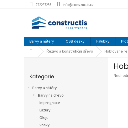
Přejít
792237256
info@constructis.cz
na
obsah
Barvy a nátěry
OSB desky
Palubky
Plo
Domů
Řezivo a konstrukční dřevo
Hoblované ře
P
Hob
o
Přeskočit
s
Průměr
Kategorie
Neohod
kategorie
t
hodnoce
r
produkt
Barvy a nátěry
a
je
Barvy na dřevo
n
0,0
z
Impregnace
n
5
í
Lazury
hvězdič
p
Oleje
a
Vosky