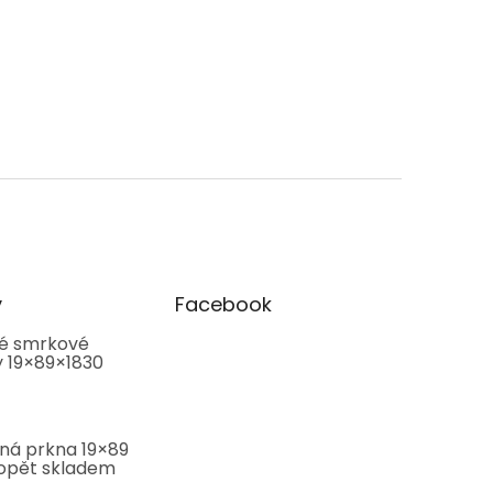
y
Facebook
é smrkové
y 19×89×1830
ná prkna 19×89
pět skladem