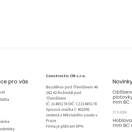
Constructis CM s.r.o.
ce pro vás
Novink
Bezděkov pod Třemšínem 46
Oblíben
vat
262 42 Rožmitál pod
plotovk
Třemšínem
latba
mm BC
IČ: 21485178 DIČ: CZ21485178
Spisová značka C 402091
27.5.2026
vedená u Městského soudu v
Hoblova
Praze
návka
mm BC o
Firma je plátcem DPH.
podmínky