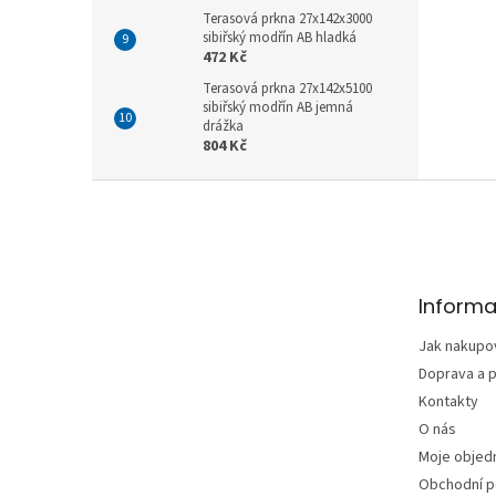
Terasová prkna 27x142x3000
sibiřský modřín AB hladká
472 Kč
Terasová prkna 27x142x5100
sibiřský modřín AB jemná
drážka
804 Kč
Z
á
p
a
t
Informa
í
Jak nakupo
Doprava a p
Kontakty
O nás
Moje objed
Obchodní 