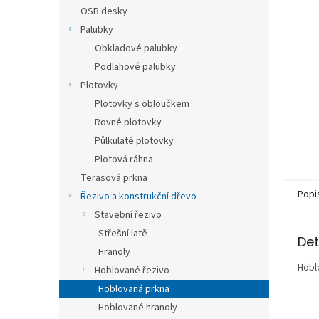
n
OSB desky
e
Palubky
l
Obkladové palubky
Podlahové palubky
Plotovky
Plotovky s obloučkem
Rovné plotovky
Půlkulaté plotovky
Plotová ráhna
Terasová prkna
Popi
Řezivo a konstrukční dřevo
Stavební řezivo
Střešní latě
Det
Hranoly
Hobl
Hoblované řezivo
Hoblovaná prkna
Hoblované hranoly