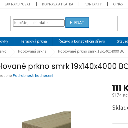
JAK NAKUPOVAT
DOPRAVA A PLATBA
KONTAKTY
O NÁS
HLEDAT
tovky
Terasová prkna
Řezivo a konstrukční dřevo
Stave
zivo
Hoblovaná prkna
Hoblované prkno smrk 19x140x4000 BC
lované prkno smrk 19x140x4000 B
né
noceno
Podrobnosti hodnocení
ní
111
u
91,74 K
Měrná
Sklad
cena:
ek.