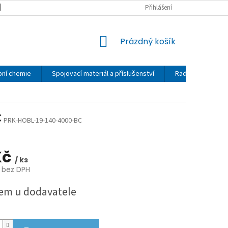
MOJE OBJEDNÁVKA
OBCHODNÍ PODMÍNKY
Přihlášení
REKLAMAČNÍ ŘÁD
NÁKUPNÍ
Prázdný košík
KOŠÍK
bní chemie
Spojovací materiál a příslušenství
Rady a návody
C
PRK-HOBL-19-140-4000-BC
 Kč
/ ks
č bez DPH
em u dodavatele