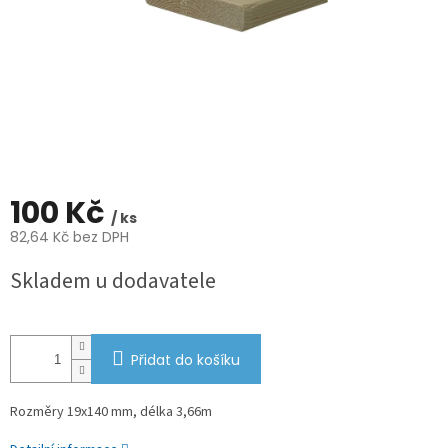
100 Kč
/ ks
82,64 Kč bez DPH
Měrná
Skladem u dodavatele
cena:
Přidat do košíku
Rozměry 19x140 mm, délka 3,66m