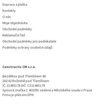
í
Doprava a platba
Kontakty
O nás
Moje objednávka
Obchodní podmínky
Reklamační řád
Obchodní podmínky pro podnikatele
Podmínky ochrany osobních údajů
Constructis CM s.r.o.
Bezděkov pod Třemšínem 46
262 42 Rožmitál pod Třemšínem
IČ: 21485178 DIČ: CZ21485178
Spisová značka C 402091 vedená u Městského soudu v Praze
Firma je plátcem DPH.