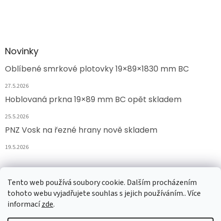
Novinky
Oblíbené smrkové plotovky 19×89×1830 mm BC
27.5.2026
Hoblovaná prkna 19×89 mm BC opět skladem
25.5.2026
PNZ Vosk na řezné hrany nově skladem
19.5.2026
Facebook
Tento web používá soubory cookie. Dalším procházením
tohoto webu vyjadřujete souhlas s jejich používáním.. Více
informací
zde
.