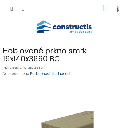
Přejít
NÁKUP
na
obsah
KOŠÍK
Hoblované prkno smrk
19x140x3660 BC
PRK-HOBL-19-140-3660-BC
Průměrné
Neohodnoceno
Podrobnosti hodnocení
hodnocení
produktu
je
0,0
z
5
hvězdiček.