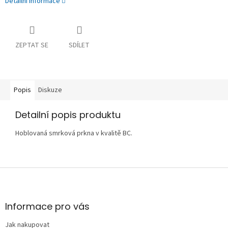
Detailní informace
ZEPTAT SE
SDÍLET
Popis
Diskuze
Detailní popis produktu
Hoblovaná smrková prkna v kvalitě BC.
Z
á
p
a
Informace pro vás
t
Jak nakupovat